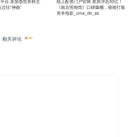
平台 美加墨世界杯主
线上配资门户官网 票房冲击30亿！
点过往“神曲”
《南京照相馆》口碑爆棚，狠狠打脸
资本电影_uma_de_as
相关评论