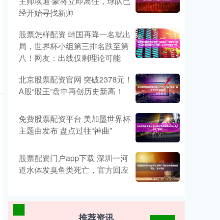
主帅埃迪·豪将立即离任，球队已
经开始寻找新帅
股票怎样配资 韩国再降一名就出
局，世界杯小组第三排名跌至第
八！网友：出线仅剩理论可能
北京股票配资官网 突破2378元！
A股“股王”盘中再创历史新高！
免费股票配资平台 美加墨世界杯
主题曲发布 盘点过往“神曲”
股票配资门户app下载 深圳一河
道水体发臭鱼类死亡，官方回应
推荐资讯