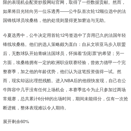
限的表现机会配资炒股网站官网，取得了一些数据贡献。然而，
如果将目光转向另一位乐透秀——公牛队首次轮12顺位选中的法
国锋线球员埃桑格，他的处境则显得更加窘迫与无助。
今夏选秀中，公牛决定用首轮12号签选中了弃用已久的法国年轻
锋线埃桑格。他们的选人策略颇为直白：自从文班亚马步入联盟
后，无数球队开始青睐法国球员，怀揣着“刮彩票”的希望；另一
方面，埃桑格拥有一定的欧洲职业联赛经验，曾效力德甲一个完
整赛季，加之他的年龄优势，他们认为这笔投资值得一试。然
而，现实却远比理想残酷。进入NBA后的他很快发现，自己在公
牛阵容中几乎没有任何上场机会，本赛季迄今为止只参加过两场
常规赛，总共累计6分钟的出场时间，期间未能得分，仅有一次抢
断进账，整体表现难以令人期待。
展开剩余60%