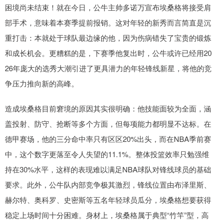
困境尚未结束！就在今日，公牛主帅多诺万宣布埃桑格将接受肩
部手术，意味着本赛季提前报销。这对年轻的新秀而言简直是沉
重打击：本就处于球队最边缘的他，因为伤病错失了宝贵的锻炼
和成长机会。更糟糕的是，下赛季他复出时，公牛或许已经用20
26年庞大的选秀大潮引进了更具潜力的年轻锋线新星，将他的竞
争压力推向新的高峰。
造成埃桑格目前窘境的原因其实很明确：他技能面较为全面，涵
盖投射、防守、抢断等多个方面，但每项能力都明显不达标。在
德甲赛场，他的三分命中率只有区区20%出头，而在NBA季前赛
中，这个数字更落至令人失望的11.1%。整体投篮效率只勉强维
持在30%水平，这样的表现难以满足NBA球队对锋线球员的基础
要求。此外，公牛队内部竞争极其激烈，锋线位置由布泽里斯、
赫尔特、奥科罗、史密斯等五名年轻球员瓜分，埃桑格想要获得
稳定上场时间十分困难。身材上，埃桑格属于典型“竹竿”型，高