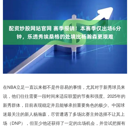
在NBA立足一直以来都不是件容易的事情，尤其对于新秀球员来
说，他们往往需要一段时间来适应联盟的节奏和强度。2025年的
新秀群体，目前表现稳定并且能够承担重要角色的极少。中国球
迷最关注的新人杨瀚森，尽管遭遇了多场比赛主帅选择不让其上
场（DNP），但至少他还获得了一定的出场机会，并尝试把握有